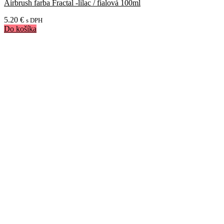
Airbrush farba Fractal -lilac / fialová 100ml
5.20
€
s DPH
Do košíka