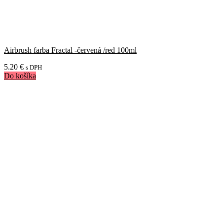
Airbrush farba Fractal -červená /red 100ml
5.20
€
s DPH
Do košíka