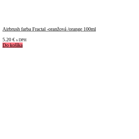
Airbrush farba Fractal -oranžová /orange 100ml
5.20
€
s DPH
Do košíka