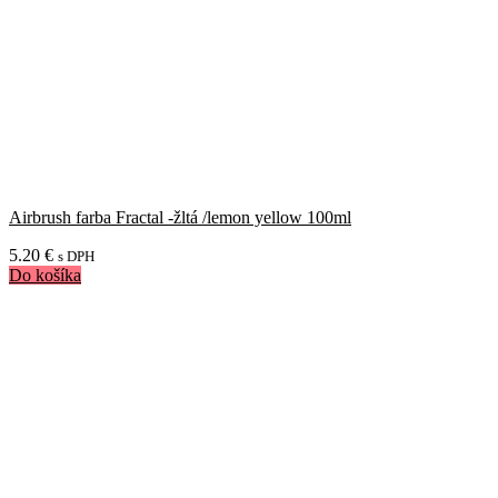
Airbrush farba Fractal -žltá /lemon yellow 100ml
5.20
€
s DPH
Do košíka