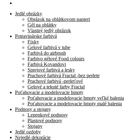
Jedlé obrázky
Obrázok na oblátkovom papieri
Gél na oblátky
Vlastný jedlý obrázok
Potravinárske farbivá
Fixky
Gelové farbivá v tube
Farbivá do airbrush
Farbivo gélové Food colours
Farbivá Kovandovi
Sprejové farbivá a lesky
Prachové farbivá Fractal -bez perlete
Prachové farbivá -perleťové
Gelové a tekuté farby Fractal
Poťahovacie a modelovacie hmoty
Poťahovacie a modelovacie hmoty veľké balenia
Poťahovacie a modelovacie hmoty malé balenia
Podnosy a stojany
Lepenkové podnosy
Plastové podnosy
Stojany
Jedlé ozdoby
Nejedlé dekorácie