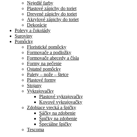
Nejedlé farby
Plastové zápichy do toriet
Drevené zápichy do toriet
Akrylové zápichy do toriet
Dekorácie
Polevy a čokolády
Suroviny
Pomôcky
Floristické pomôcky
Formovače a podložky
Formovače abecedy a čísla
Formy na pečenie
Ostatné pomôcky
Palety – nože – štetce
Plastové formy
Stojany
Vykrajovačky
Plastové vykrajovačky
Kovové vykrajovačky
Zdobiace vrecká a špičky
Sáčky na zdobenie
Špičky na zdobenie
Špeciálne špičky
Tescoma