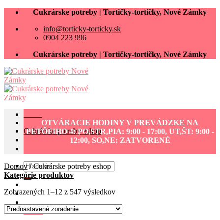
Skip
Cukrárske potreby | Tortičky-tortičky, Nové Zámky
to
info@torticky-torticky.sk
content
0904 223 996
Cukrárske potreby | Tortičky-tortičky, Nové Zámky
Menu
OTVÁRACIE HODINY V PREVÁDZKE NA
Cukrárske potreby eshop
PETŐFIHO 4: PO,STR,PIA: 9:00 - 17:00, UT,ŠT: 9:00 -
Darčekové poukážky
12:00, SO,NE: ZATVORENÉ
Kontakt
Hľadať:
Domov
/
Cukrárske potreby eshop
Kategórie produktov
Zobrazených 1–12 z 547 výsledkov
0.00
€