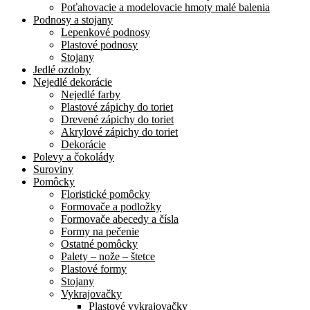
Poťahovacie a modelovacie hmoty malé balenia
Podnosy a stojany
Lepenkové podnosy
Plastové podnosy
Stojany
Jedlé ozdoby
Nejedlé dekorácie
Nejedlé farby
Plastové zápichy do toriet
Drevené zápichy do toriet
Akrylové zápichy do toriet
Dekorácie
Polevy a čokolády
Suroviny
Pomôcky
Floristické pomôcky
Formovače a podložky
Formovače abecedy a čísla
Formy na pečenie
Ostatné pomôcky
Palety – nože – štetce
Plastové formy
Stojany
Vykrajovačky
Plastové vykrajovačky