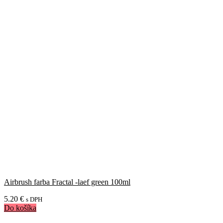
Airbrush farba Fractal -laef green 100ml
5.20
€
s DPH
Do košíka