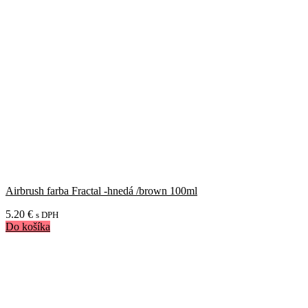
Airbrush farba Fractal -hnedá /brown 100ml
5.20
€
s DPH
Do košíka