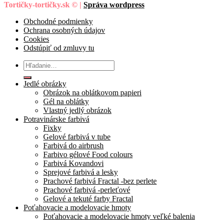
Tortičky-tortičky.sk © |
Správa wordpress
Obchodné podmienky
Ochrana osobných údajov
Cookies
Odstúpiť od zmluvy tu
Hľadať:
Jedlé obrázky
Obrázok na oblátkovom papieri
Gél na oblátky
Vlastný jedlý obrázok
Potravinárske farbivá
Fixky
Gelové farbivá v tube
Farbivá do airbrush
Farbivo gélové Food colours
Farbivá Kovandovi
Sprejové farbivá a lesky
Prachové farbivá Fractal -bez perlete
Prachové farbivá -perleťové
Gelové a tekuté farby Fractal
Poťahovacie a modelovacie hmoty
Poťahovacie a modelovacie hmoty veľké balenia