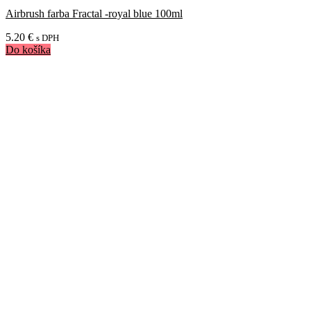
Airbrush farba Fractal -royal blue 100ml
5.20
€
s DPH
Do košíka