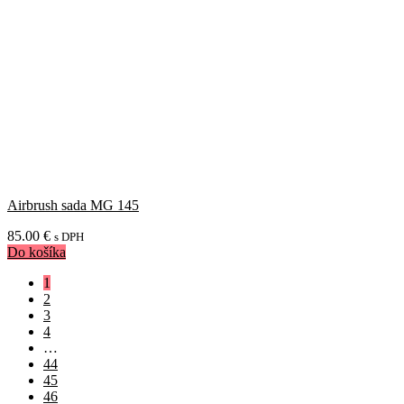
Airbrush sada MG 145
85.00
€
s DPH
Do košíka
1
2
3
4
…
44
45
46