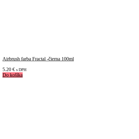
Airbrush farba Fractal -čierna 100ml
5.20
€
s DPH
Do košíka