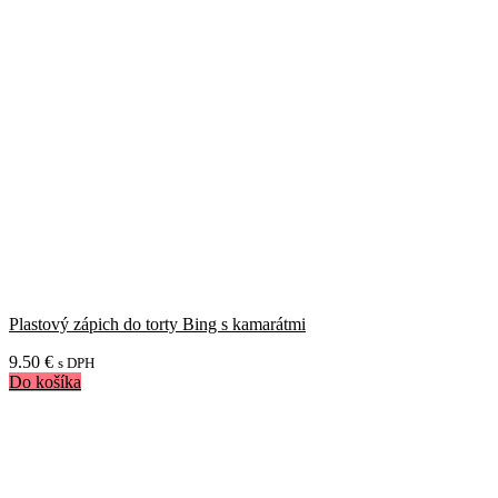
Plastový zápich do torty Bing s kamarátmi
9.50
€
s DPH
Do košíka