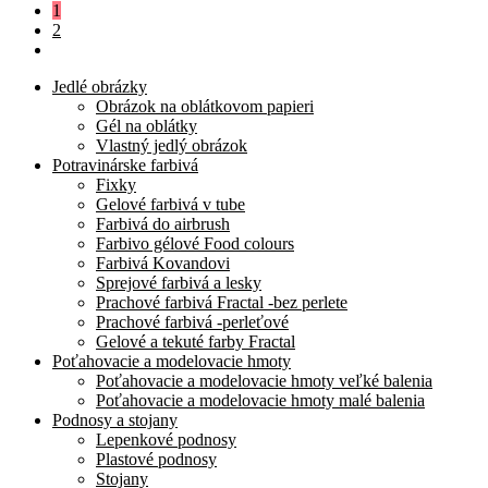
1
2
Jedlé obrázky
Obrázok na oblátkovom papieri
Gél na oblátky
Vlastný jedlý obrázok
Potravinárske farbivá
Fixky
Gelové farbivá v tube
Farbivá do airbrush
Farbivo gélové Food colours
Farbivá Kovandovi
Sprejové farbivá a lesky
Prachové farbivá Fractal -bez perlete
Prachové farbivá -perleťové
Gelové a tekuté farby Fractal
Poťahovacie a modelovacie hmoty
Poťahovacie a modelovacie hmoty veľké balenia
Poťahovacie a modelovacie hmoty malé balenia
Podnosy a stojany
Lepenkové podnosy
Plastové podnosy
Stojany