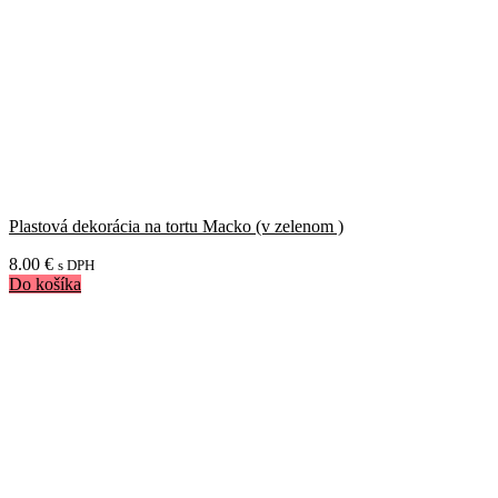
Plastová dekorácia na tortu Macko (v zelenom )
8.00
€
s DPH
Do košíka