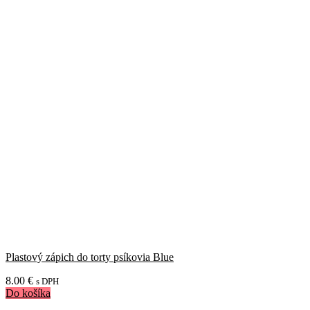
Plastový zápich do torty psíkovia Blue
8.00
€
s DPH
Do košíka