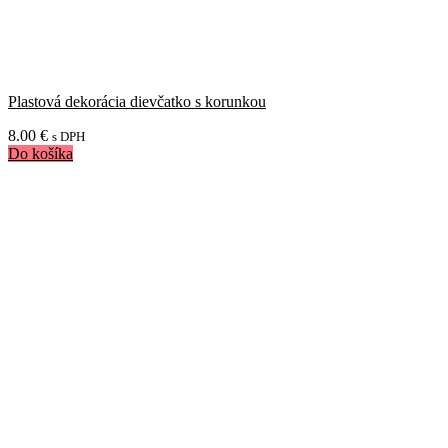
Plastová dekorácia dievčatko s korunkou
8.00
€
s DPH
Do košíka