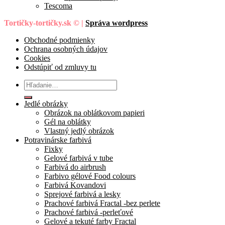
Tescoma
Tortičky-tortičky.sk © |
Správa wordpress
Obchodné podmienky
Ochrana osobných údajov
Cookies
Odstúpiť od zmluvy tu
Hľadať:
Jedlé obrázky
Obrázok na oblátkovom papieri
Gél na oblátky
Vlastný jedlý obrázok
Potravinárske farbivá
Fixky
Gelové farbivá v tube
Farbivá do airbrush
Farbivo gélové Food colours
Farbivá Kovandovi
Sprejové farbivá a lesky
Prachové farbivá Fractal -bez perlete
Prachové farbivá -perleťové
Gelové a tekuté farby Fractal