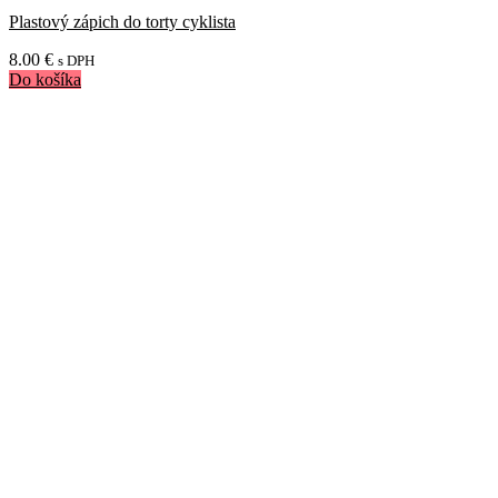
Plastový zápich do torty cyklista
8.00
€
s DPH
Do košíka