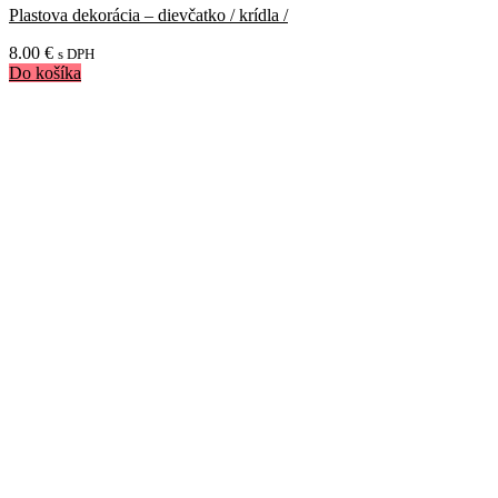
Plastova dekorácia – dievčatko / krídla /
8.00
€
s DPH
Do košíka