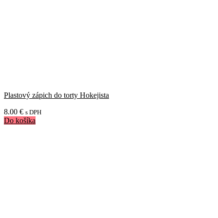
Plastový zápich do torty Hokejista
8.00
€
s DPH
Do košíka