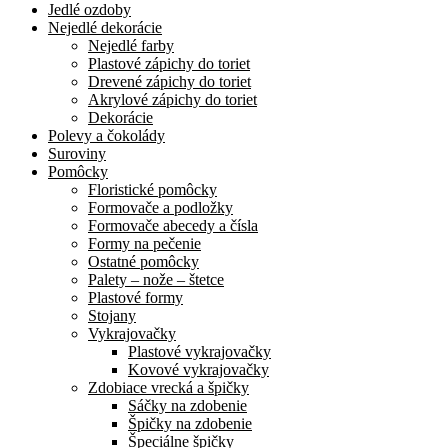
Jedlé ozdoby
Nejedlé dekorácie
Nejedlé farby
Plastové zápichy do toriet
Drevené zápichy do toriet
Akrylové zápichy do toriet
Dekorácie
Polevy a čokolády
Suroviny
Pomôcky
Floristické pomôcky
Formovače a podložky
Formovače abecedy a čísla
Formy na pečenie
Ostatné pomôcky
Palety – nože – štetce
Plastové formy
Stojany
Vykrajovačky
Plastové vykrajovačky
Kovové vykrajovačky
Zdobiace vrecká a špičky
Sáčky na zdobenie
Špičky na zdobenie
Špeciálne špičky