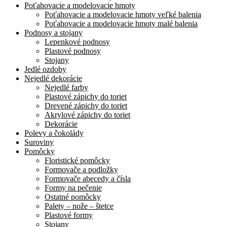
Poťahovacie a modelovacie hmoty
Poťahovacie a modelovacie hmoty veľké balenia
Poťahovacie a modelovacie hmoty malé balenia
Podnosy a stojany
Lepenkové podnosy
Plastové podnosy
Stojany
Jedlé ozdoby
Nejedlé dekorácie
Nejedlé farby
Plastové zápichy do toriet
Drevené zápichy do toriet
Akrylové zápichy do toriet
Dekorácie
Polevy a čokolády
Suroviny
Pomôcky
Floristické pomôcky
Formovače a podložky
Formovače abecedy a čísla
Formy na pečenie
Ostatné pomôcky
Palety – nože – štetce
Plastové formy
Stojany