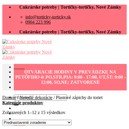
Skip
Cukrárske potreby | Tortičky-tortičky, Nové Zámky
to
info@torticky-torticky.sk
content
0904 223 996
Cukrárske potreby | Tortičky-tortičky, Nové Zámky
Menu
OTVÁRACIE HODINY V PREVÁDZKE NA
Cukrárske potreby eshop
PETŐFIHO 4: PO,STR,PIA: 9:00 - 17:00, UT,ŠT: 9:00 -
Darčekové poukážky
12:00, SO,NE: ZATVORENÉ
Kontakt
Hľadať:
Domov
/
Nejedlé dekorácie
/
Plastové zápichy do toriet
Kategórie produktov
Zobrazených 1–12 z 15 výsledkov
0.00
€