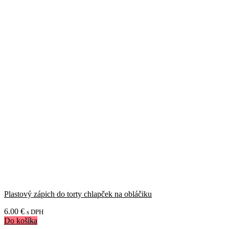
Plastový zápich do torty chlapček na obláčiku
6.00
€
s DPH
Do košíka