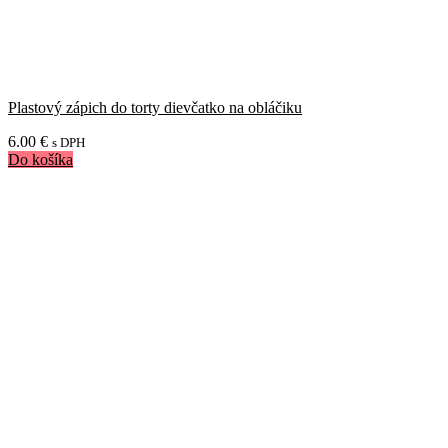
Plastový zápich do torty dievčatko na obláčiku
6.00
€
s DPH
Do košíka