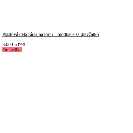
Plastová dekorácia na tortu – modliace sa dievčatko
8.00
€
s DPH
Do košíka