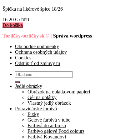
Špička na likérové špice 18/26
16.20
€
s DPH
Do košíka
Tortičky-tortičky.sk © |
Správa wordpress
Obchodné podmienky
Ochrana osobných údajov
Cookies
Odstúpiť od zmluvy tu
Hľadať:
Jedlé obrázky
Obrázok na oblátkovom papieri
Gél na oblátky
Vlastný jedlý obrázok
Potravinárske farbivá
Fixky
Gelové farbivá v tube
Farbivá do airbrush
Farbivo gélové Food colours
Farbivá Kovandovi