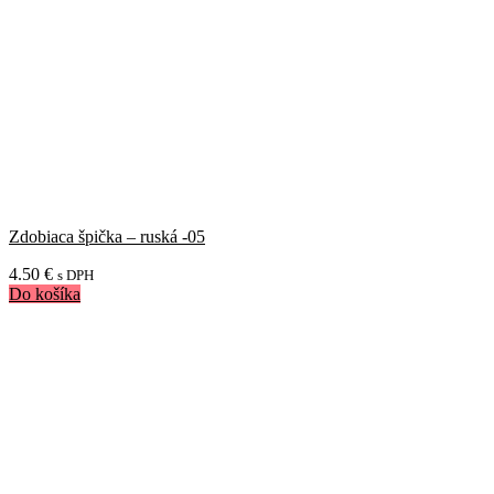
Zdobiaca špička – ruská -05
4.50
€
s DPH
Do košíka