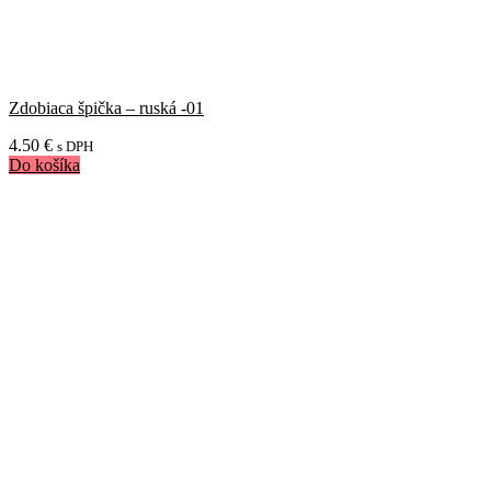
Zdobiaca špička – ruská -01
4.50
€
s DPH
Do košíka