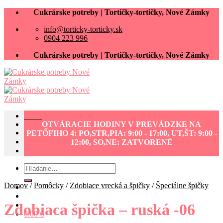
Skip
Cukrárske potreby | Tortičky-tortičky, Nové Zámky
to
info@torticky-torticky.sk
content
0904 223 996
Cukrárske potreby | Tortičky-tortičky, Nové Zámky
Menu
OTVÁRACIE HODINY V PREVÁDZKE NA
Cukrárske potreby eshop
PETŐFIHO 4: PO,STR,PIA: 9:00 - 17:00, UT,ŠT: 9:00 -
Darčekové poukážky
12:00, SO,NE: ZATVORENÉ
Kontakt
Hľadať:
Domov
/
Pomôcky
/
Zdobiace vrecká a špičky
/
Špeciálne špičky
Zdobiaca špička – ruská -06
0.00
€