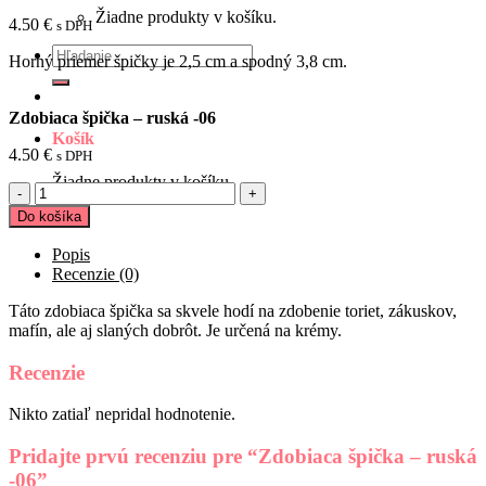
Žiadne produkty v košíku.
4.50
€
s DPH
Hľadať:
Horný priemer špičky je 2,5 cm a spodný 3,8 cm.
Zdobiaca špička – ruská -06
Košík
4.50
€
s DPH
Žiadne produkty v košíku.
množstvo
Zdobiaca
Do košíka
špička
–
Popis
ruská
Recenzie (0)
-06
Táto zdobiaca špička sa skvele hodí na zdobenie toriet, zákuskov,
mafín, ale aj slaných dobrôt. Je určená na krémy.
Recenzie
Nikto zatiaľ nepridal hodnotenie.
Pridajte prvú recenziu pre “Zdobiaca špička – ruská
-06”