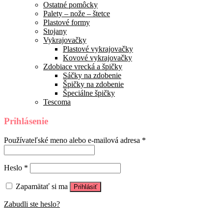
Ostatné pomôcky
Palety – nože – štetce
Plastové formy
Stojany
Vykrajovačky
Plastové vykrajovačky
Kovové vykrajovačky
Zdobiace vrecká a špičky
Sáčky na zdobenie
Špičky na zdobenie
Špeciálne špičky
Tescoma
Prihlásenie
Používateľské meno alebo e-mailová adresa
*
Heslo
*
Zapamätať si ma
Prihlásiť
Zabudli ste heslo?