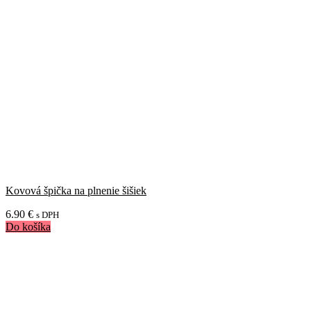
Kovová špička na plnenie šišiek
6.90
€
s DPH
Do košíka