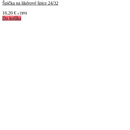
Špička na likérové špice 24/32
16.20
€
s DPH
Do košíka