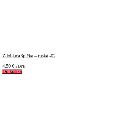
Zdobiaca špička – ruská -02
4.50
€
s DPH
Do košíka