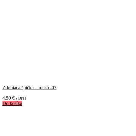
Zdobiaca špička – ruská -03
4.50
€
s DPH
Do košíka