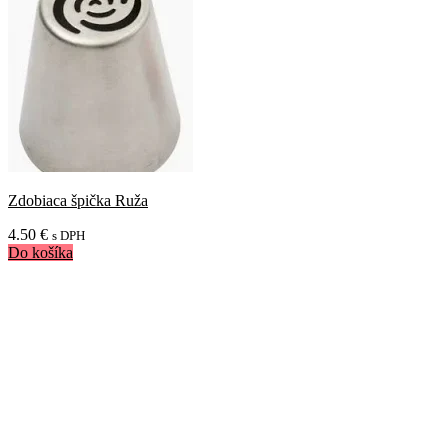
Zdobiaca špička Ruža
4.50
€
s DPH
Do košíka