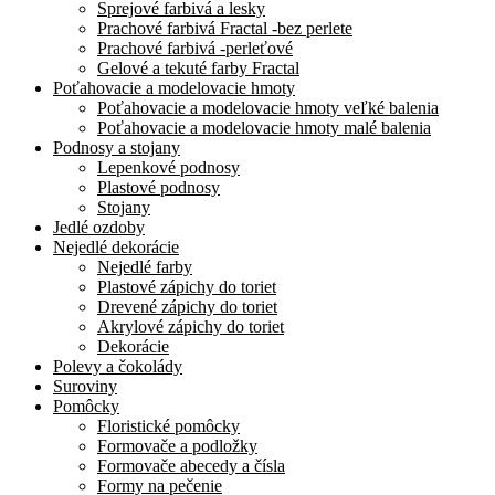
Sprejové farbivá a lesky
Prachové farbivá Fractal -bez perlete
Prachové farbivá -perleťové
Gelové a tekuté farby Fractal
Poťahovacie a modelovacie hmoty
Poťahovacie a modelovacie hmoty veľké balenia
Poťahovacie a modelovacie hmoty malé balenia
Podnosy a stojany
Lepenkové podnosy
Plastové podnosy
Stojany
Jedlé ozdoby
Nejedlé dekorácie
Nejedlé farby
Plastové zápichy do toriet
Drevené zápichy do toriet
Akrylové zápichy do toriet
Dekorácie
Polevy a čokolády
Suroviny
Pomôcky
Floristické pomôcky
Formovače a podložky
Formovače abecedy a čísla
Formy na pečenie