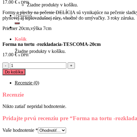
17.00
€
s DPH
Žiadne produkty v košíku.
Formy a plechy na pečenie DELÍCIA sú vynikajúce na pečenie sladk
Hľadať:
plynovej aj teplovzdušnej rúry, vhodné do umývačky. 3 roky záruka.
Priemer 20cm,výška 7cm
Košík
Forma na tortu -rozkladacia-TESCOMA-20cm
Žiadne produkty v košíku.
17.00
€
s DPH
množstvo
Forma
Do košíka
na
tortu
Recenzie (0)
-
rozkladacia-
Recenzie
TESCOMA-
20cm
Nikto zatiaľ nepridal hodnotenie.
Pridajte prvú recenziu pre “Forma na tortu -rozk
Vaše hodnotenie
*