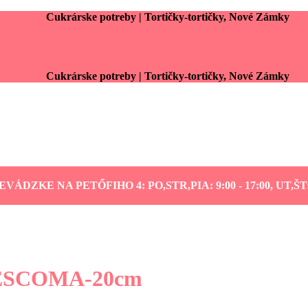
Cukrárske potreby | Tortičky-tortičky, Nové Zámky
Cukrárske potreby | Tortičky-tortičky, Nové Zámky
DZKE NA PETŐFIHO 4: PO,STR,PIA: 9:00 - 17:00, UT,ŠT: 
-TESCOMA-20cm