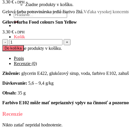
3.30
€
s DPH
Žiadne produkty v košíku.
Gelová farba potravinárska jedlá žiarivo žltá.
Vďaka vysokej koncentrá
Hľadať:
Gélová farba Food colours Sun Yellow
3.30
€
s DPH
Košík
množstvo
Gélová
Žiadne produkty v košíku.
Do košíka
farba
Food
Popis
colours
Recenzie (0)
Sun
Yellow
Zloženie:
glycerin E422, glukózový sirup, voda, farbivo E102, zahu
Dávkovanie:
5,6 – 9,4 g/kg
Obsah:
35 g
Farbivo E102 môže mať nepriaznivý vplyv na činnosť a pozornos
Recenzie
Nikto zatiaľ nepridal hodnotenie.