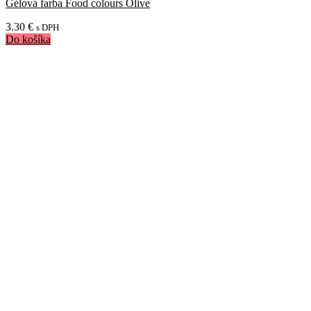
Gélová farba Food colours Olive
3.30
€
s DPH
Do košíka