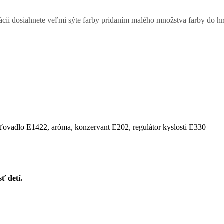
cii dosiahnete veľmi sýte farby pridaním malého množstva farby do 
šťovadlo E1422, aróma, konzervant E202, regulátor kyslosti E330
ť detí.