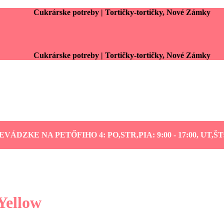
Cukrárske potreby | Tortičky-tortičky, Nové Zámky
Cukrárske potreby | Tortičky-tortičky, Nové Zámky
DZKE NA PETŐFIHO 4: PO,STR,PIA: 9:00 - 17:00, UT,ŠT: 
Yellow