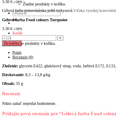
3.30
€
s DPH
Žiadne produkty v košíku.
Gélová farba potravinárska jedlá tyrkysová.
Vďaka vysokej koncentrác
Hľadať:
Gélová farba Food colours Turquoise
3.30
€
s DPH
Košík
množstvo
Gélová
Žiadne produkty v košíku.
Do košíka
farba
Food
Popis
colours
Recenzie (0)
Turquoise
Zloženie:
glycerin E422, glukózový sirup, voda, farbivá E172, E133
Dávkovanie:
8,3 – 13,8 g/kg
Obsah:
35 g
Recenzie
Nikto zatiaľ nepridal hodnotenie.
Pridajte prvú recenziu pre “Gélová farba Food colou