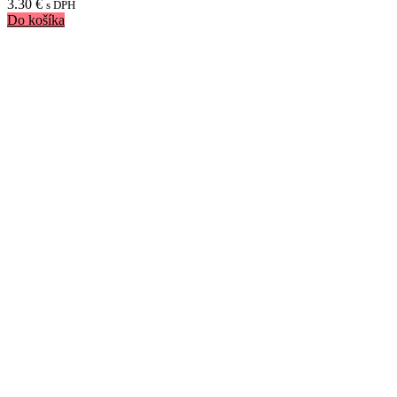
3.30
€
s DPH
Do košíka