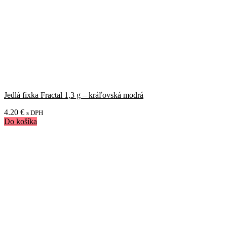
Jedlá fixka Fractal 1,3 g – kráľovská modrá
4.20
€
s DPH
Do košíka