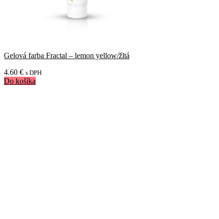
Gelová farba Fractal – lemon yellow/žltá
4.60
€
s DPH
Do košíka