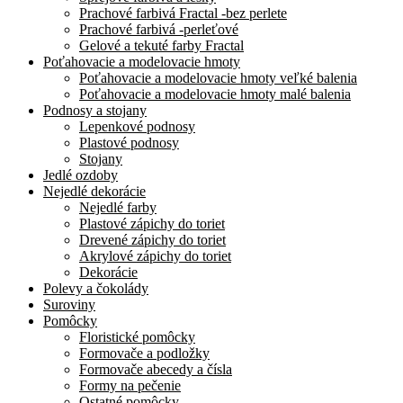
Prachové farbivá Fractal -bez perlete
Prachové farbivá -perleťové
Gelové a tekuté farby Fractal
Poťahovacie a modelovacie hmoty
Poťahovacie a modelovacie hmoty veľké balenia
Poťahovacie a modelovacie hmoty malé balenia
Podnosy a stojany
Lepenkové podnosy
Plastové podnosy
Stojany
Jedlé ozdoby
Nejedlé dekorácie
Nejedlé farby
Plastové zápichy do toriet
Drevené zápichy do toriet
Akrylové zápichy do toriet
Dekorácie
Polevy a čokolády
Suroviny
Pomôcky
Floristické pomôcky
Formovače a podložky
Formovače abecedy a čísla
Formy na pečenie
Ostatné pomôcky