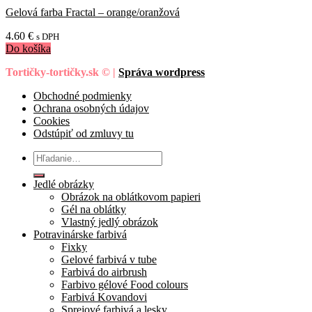
Gelová farba Fractal – orange/oranžová
4.60
€
s DPH
Do košíka
Tortičky-tortičky.sk © |
Správa wordpress
Obchodné podmienky
Ochrana osobných údajov
Cookies
Odstúpiť od zmluvy tu
Hľadať:
Jedlé obrázky
Obrázok na oblátkovom papieri
Gél na oblátky
Vlastný jedlý obrázok
Potravinárske farbivá
Fixky
Gelové farbivá v tube
Farbivá do airbrush
Farbivo gélové Food colours
Farbivá Kovandovi
Sprejové farbivá a lesky