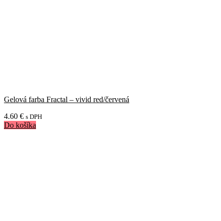
Gelová farba Fractal – vivid red/červená
4.60
€
s DPH
Do košíka