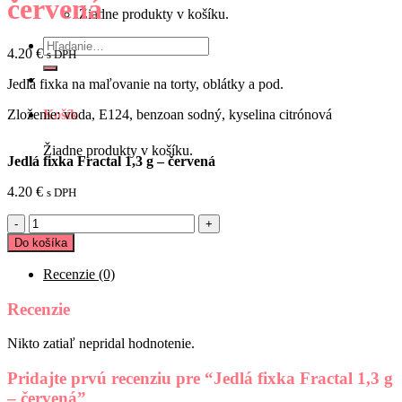
červená
Žiadne produkty v košíku.
Hľadať:
4.20
€
s DPH
Jedlá fixka na maľovanie na torty, oblátky a pod.
Zloženie: voda, E124, benzoan sodný, kyselina citrónová
Košík
Žiadne produkty v košíku.
Jedlá fixka Fractal 1,3 g – červená
4.20
€
s DPH
množstvo
Jedlá
Do košíka
fixka
Fractal
Recenzie (0)
1,3
g
Recenzie
-
červená
Nikto zatiaľ nepridal hodnotenie.
Pridajte prvú recenziu pre “Jedlá fixka Fractal 1,3 g
– červená”