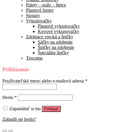
Palety – nože – štetce
Plastové formy
Stojany
Vykrajovačky
Plastové vykrajovačky
Kovové vykrajovačky
Zdobiace vrecká a špičky
Sáčky na zdobenie
Špičky na zdobenie
Špeciálne špičky
Tescoma
Prihlásenie
Používateľské meno alebo e-mailová adresa
*
Heslo
*
Zapamätať si ma
Prihlásiť
Zabudli ste heslo?