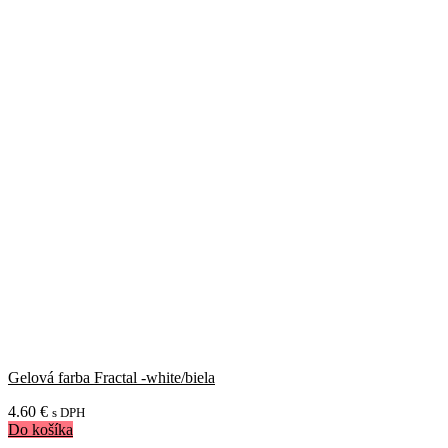
Gelová farba Fractal -white/biela
4.60
€
s DPH
Do košíka