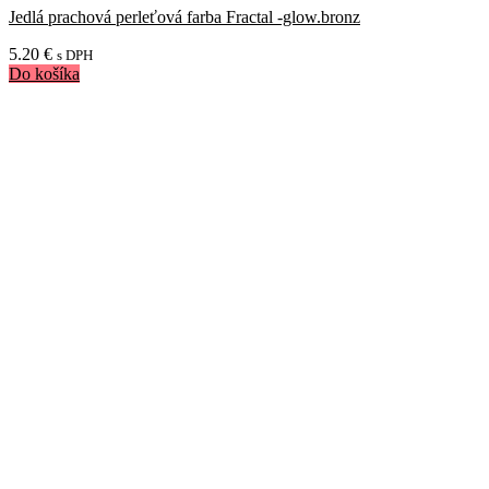
Jedlá prachová perleťová farba Fractal -glow.bronz
5.20
€
s DPH
Do košíka