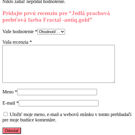
Nikto zatiaľ nepridal hodnotenie.
Pridajte prvú recenziu pre “Jedlá prachová
perleťová farba Fractal -antiq.gold”
Vaše hodnotenie
*
Vaša recenzia
*
Meno
*
E-mail
*
Uložiť moje meno, e-mail a webovú stránku v tomto prehliadači
pre moje budúce komentáre.