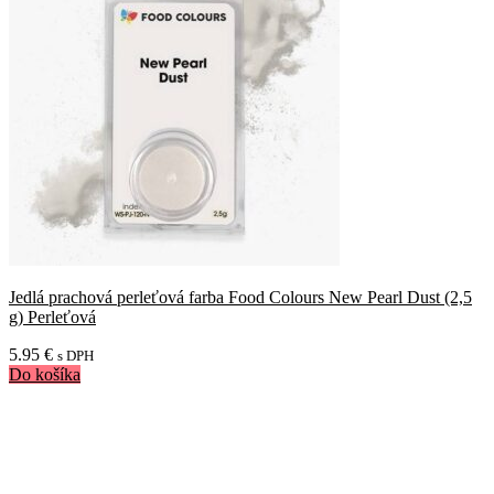
Jedlá prachová perleťová farba Food Colours New Pearl Dust (2,5
g) Perleťová
5.95
€
s DPH
Do košíka