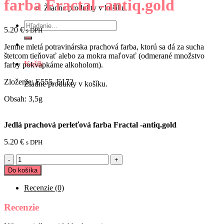
farba Fractal -antiq.gold
Žiadne produkty v košíku.
Hľadať:
5.20
€
s DPH
Jemne mletá potravinárska prachová farba, ktorú sa dá za sucha
štetcom tieňovať alebo za mokra maľovať (odmerané množstvo
Košík
farby pokvapkáme alkoholom).
Zloženie: E555, E172
Žiadne produkty v košíku.
Obsah: 3,5g
Jedlá prachová perleťová farba Fractal -antiq.gold
5.20
€
s DPH
množstvo
Jedlá
Do košíka
prachová
perleťová
Recenzie (0)
farba
Fractal
Recenzie
-
antiq.gold