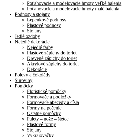
Poťahovacie a modelovacie hmoty veľké balenia
Poťahovacie a modelovacie hmoty malé balenia
Podnosy a stojany
Lepenkové podnosy
Plastové podnosy
Stojany
Jedlé ozdoby
Nejedlé dekorácie
Nejedlé farby
Plastové zápichy do toriet
Drevené zápichy do toriet
Akrylové zápichy do toriet
Dekorácie
Polevy a čokolády
Suroviny
Pomôcky
Floristické pomôcky
Formovače a podložky
Formovače abecedy a čísla
Formy na pečenie
Ostatné pomôcky
Palety – nože – štetce
Plastové formy
Stojany
Vykrajovačky