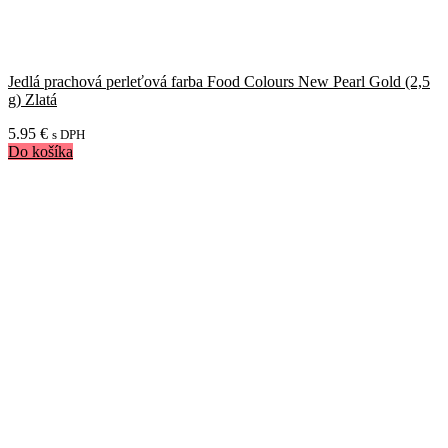
Jedlá prachová perleťová farba Food Colours New Pearl Gold (2,5
g) Zlatá
5.95
€
s DPH
Do košíka