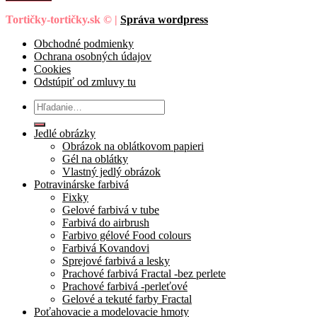
Tortičky-tortičky.sk © |
Správa wordpress
Obchodné podmienky
Ochrana osobných údajov
Cookies
Odstúpiť od zmluvy tu
Hľadať:
Jedlé obrázky
Obrázok na oblátkovom papieri
Gél na oblátky
Vlastný jedlý obrázok
Potravinárske farbivá
Fixky
Gelové farbivá v tube
Farbivá do airbrush
Farbivo gélové Food colours
Farbivá Kovandovi
Sprejové farbivá a lesky
Prachové farbivá Fractal -bez perlete
Prachové farbivá -perleťové
Gelové a tekuté farby Fractal
Poťahovacie a modelovacie hmoty