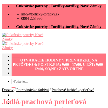
Skip
Cukrárske potreby | Tortičky-tortičky, Nové Zámky
to
info@torticky-torticky.sk
content
0904 223 996
Cukrárske potreby | Tortičky-tortičky, Nové Zámky
Menu
OTVÁRACIE HODINY V PREVÁDZKE NA
Cukrárske potreby eshop
PETŐFIHO 4: PO,STR,PIA: 9:00 - 17:00, UT,ŠT: 9:00 -
Darčekové poukážky
12:00, SO,NE: ZATVORENÉ
Kontakt
Hľadať:
Domov
/
Potravinárske farbivá
/
Prachové farbivá -perleťové
Jedlá prachová perleťová
0.00
€