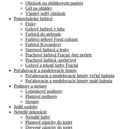
Obrázok na oblátkovom papieri
Gél na oblátky
Vlastný jedlý obrázok
Potravinárske farbivá
Fixky
Gelové farbivá v tube
Farbivá do airbrush
Farbivo gélové Food colours
Farbivá Kovandovi
Sprejové farbivá a lesky
Prachové farbivá Fractal -bez perlete
Prachové farbivá -perleťové
Gelové a tekuté farby Fractal
Poťahovacie a modelovacie hmoty
Poťahovacie a modelovacie hmoty veľké balenia
Poťahovacie a modelovacie hmoty malé balenia
Podnosy a stojany
Lepenkové podnosy
Plastové podnosy
Stojany
Jedlé ozdoby
Nejedlé dekorácie
Nejedlé farby
Plastové zápichy do toriet
Drevené zápichy do toriet