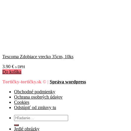
Tescoma Zdobiace vrecko 35cm, 10ks
3.90
€
s DPH
Do košíka
Tortičky-tortičky.sk © |
Správa wordpress
Obchodné podmienky
Ochrana osobných údajov
Cookies
Odstúpiť od zmluvy tu
Hľadať:
Jedlé obrázky