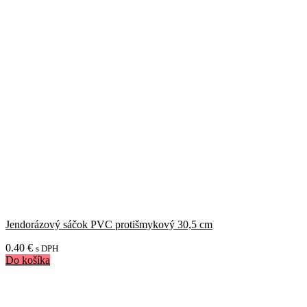
Jendorázový sáčok PVC protišmykový 30,5 cm
0.40
€
s DPH
Do košíka