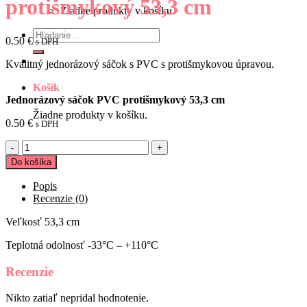
protišmykový 53,3 cm
Žiadne produkty v košíku.
Hľadať:
0.50
€
s DPH
Kvalitný jednorázový sáčok s PVC s protišmykovou úpravou.
Košík
Jednorázový sáčok PVC protišmykový 53,3 cm
Žiadne produkty v košíku.
0.50
€
s DPH
množstvo
Jednorázový
Do košíka
sáčok
PVC
Popis
protišmykový
Recenzie (0)
53,3
cm
Veľkosť 53,3 cm
Teplotná odolnosť -33°C – +110°C
Recenzie
Nikto zatiaľ nepridal hodnotenie.