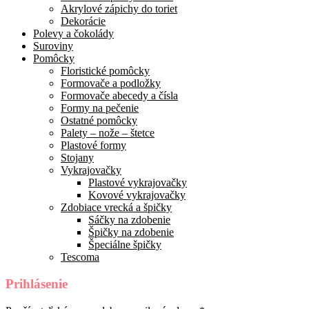
Akrylové zápichy do toriet
Dekorácie
Polevy a čokolády
Suroviny
Pomôcky
Floristické pomôcky
Formovače a podložky
Formovače abecedy a čísla
Formy na pečenie
Ostatné pomôcky
Palety – nože – štetce
Plastové formy
Stojany
Vykrajovačky
Plastové vykrajovačky
Kovové vykrajovačky
Zdobiace vrecká a špičky
Sáčky na zdobenie
Špičky na zdobenie
Špeciálne špičky
Tescoma
Prihlásenie