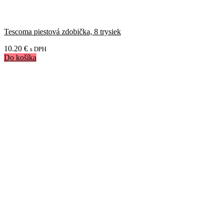
Tescoma piestová zdobička, 8 trysiek
10.20
€
s DPH
Do košíka