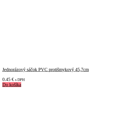
Jednorázový sáčok PVC protišmykový 45,7cm
0.45
€
s DPH
Do košíka