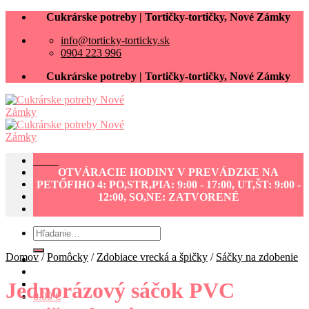
Skip
Cukrárske potreby | Tortičky-tortičky, Nové Zámky
to
info@torticky-torticky.sk
content
0904 223 996
Cukrárske potreby | Tortičky-tortičky, Nové Zámky
Menu
OTVÁRACIE HODINY V PREVÁDZKE NA
Cukrárske potreby eshop
PETŐFIHO 4: PO,STR,PIA: 9:00 - 17:00, UT,ŠT: 9:00 -
Darčekové poukážky
12:00, SO,NE: ZATVORENÉ
Kontakt
Hľadať:
Domov
/
Pomôcky
/
Zdobiace vrecká a špičky
/
Sáčky na zdobenie
Jednorázový sáčok PVC
0.00
€