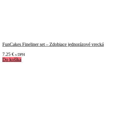
FunCakes Fineliner set – Zdobiace jednorázové vrecká
7.25
€
s DPH
Do košíka