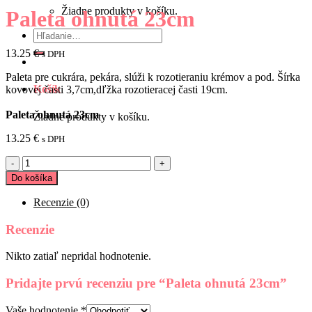
Žiadne produkty v košíku.
Paleta ohnutá 23cm
Hľadať:
13.25
€
s DPH
Paleta pre cukrára, pekára, slúži k rozotieraniu krémov a pod. Šírka
Košík
kovovej časti 3,7cm,dľžka rozotieracej časti 19cm.
Paleta ohnutá 23cm
Žiadne produkty v košíku.
13.25
€
s DPH
množstvo
Paleta
Do košíka
ohnutá
23cm
Recenzie (0)
Recenzie
Nikto zatiaľ nepridal hodnotenie.
Pridajte prvú recenziu pre “Paleta ohnutá 23cm”
Vaše hodnotenie
*