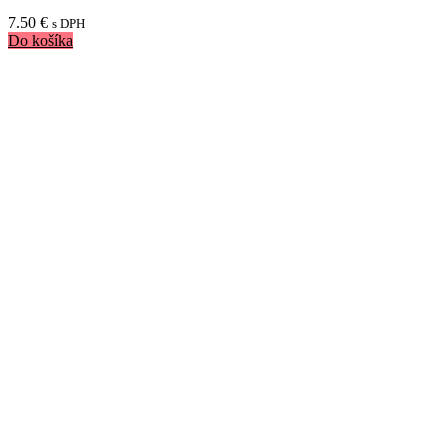
7.50
€
s DPH
Do košíka