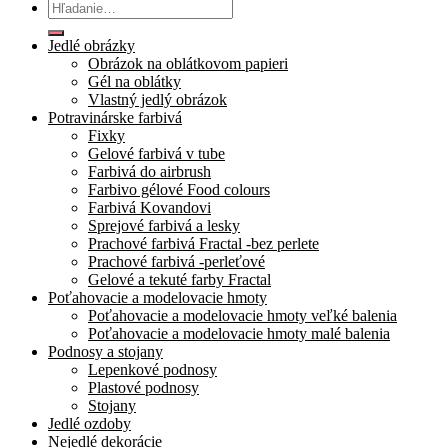
Hľadať:
Jedlé obrázky
Obrázok na oblátkovom papieri
Gél na oblátky
Vlastný jedlý obrázok
Potravinárske farbivá
Fixky
Gelové farbivá v tube
Farbivá do airbrush
Farbivo gélové Food colours
Farbivá Kovandovi
Sprejové farbivá a lesky
Prachové farbivá Fractal -bez perlete
Prachové farbivá -perleťové
Gelové a tekuté farby Fractal
Poťahovacie a modelovacie hmoty
Poťahovacie a modelovacie hmoty veľké balenia
Poťahovacie a modelovacie hmoty malé balenia
Podnosy a stojany
Lepenkové podnosy
Plastové podnosy
Stojany
Jedlé ozdoby
Nejedlé dekorácie