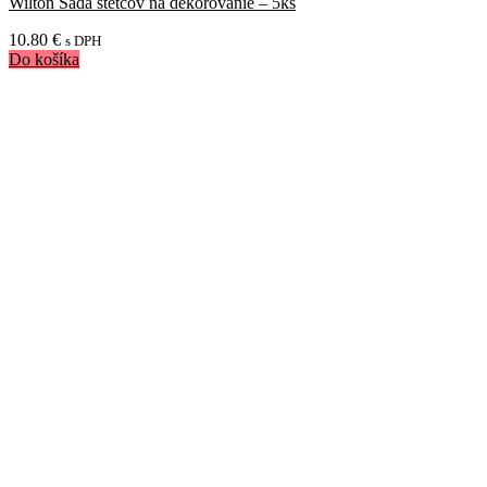
Wilton Sada štetcov na dekorovanie – 5ks
10.80
€
s DPH
Do košíka