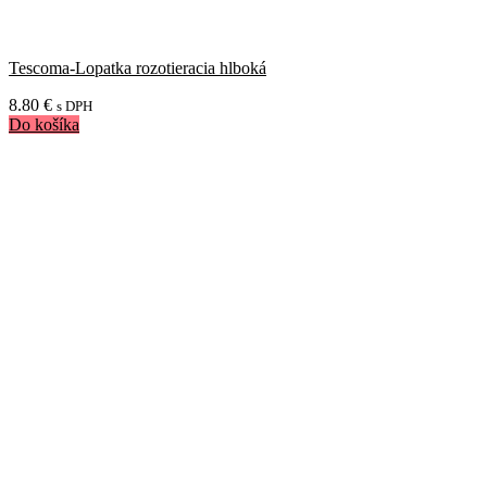
Tescoma-Lopatka rozotieracia hlboká
8.80
€
s DPH
Do košíka