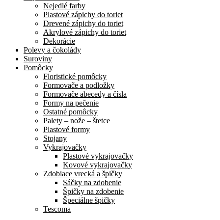
Nejedlé farby
Plastové zápichy do toriet
Drevené zápichy do toriet
Akrylové zápichy do toriet
Dekorácie
Polevy a čokolády
Suroviny
Pomôcky
Floristické pomôcky
Formovače a podložky
Formovače abecedy a čísla
Formy na pečenie
Ostatné pomôcky
Palety – nože – štetce
Plastové formy
Stojany
Vykrajovačky
Plastové vykrajovačky
Kovové vykrajovačky
Zdobiace vrecká a špičky
Sáčky na zdobenie
Špičky na zdobenie
Špeciálne špičky
Tescoma