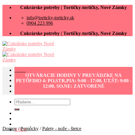
Skip
Cukrárske potreby | Tortičky-tortičky, Nové Zámky
to
info@torticky-torticky.sk
content
0904 223 996
Cukrárske potreby | Tortičky-tortičky, Nové Zámky
Menu
OTVÁRACIE HODINY V PREVÁDZKE NA
Cukrárske potreby eshop
PETŐFIHO 4: PO,STR,PIA: 9:00 - 17:00, UT,ŠT: 9:00 -
Darčekové poukážky
12:00, SO,NE: ZATVORENÉ
Kontakt
Hľadať:
Domov
/
Pomôcky
/
Palety - nože - štetce
0.00
€