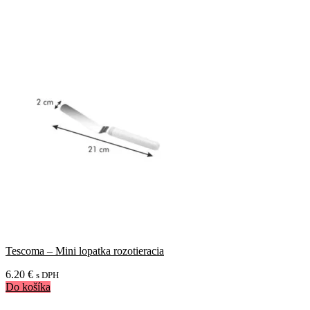
Tescoma – Mini lopatka rozotieracia
6.20
€
s DPH
Do košíka