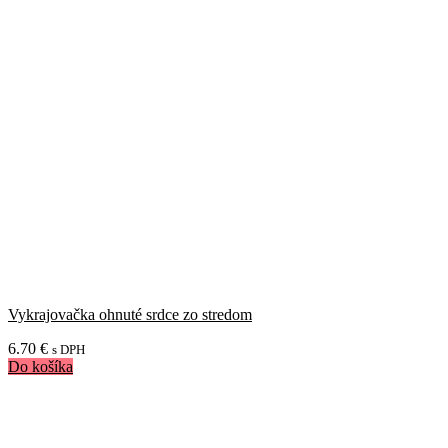
Vykrajovačka ohnuté srdce zo stredom
6.70
€
s DPH
Do košíka