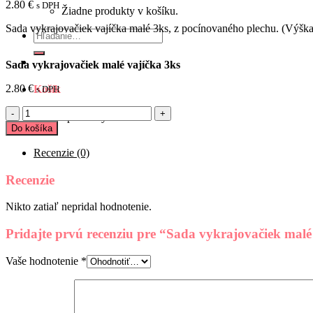
2.80
€
s DPH
Žiadne produkty v košíku.
Sada vykrajovačiek vajíčka malé 3ks, z pocínovaného plechu. (Výšk
Hľadať:
Sada vykrajovačiek malé vajíčka 3ks
2.80
€
Košík
s DPH
množstvo
Žiadne produkty v košíku.
Sada
Do košíka
vykrajovačiek
malé
Recenzie (0)
vajíčka
3ks
Recenzie
Nikto zatiaľ nepridal hodnotenie.
Pridajte prvú recenziu pre “Sada vykrajovačiek malé
Vaše hodnotenie
*