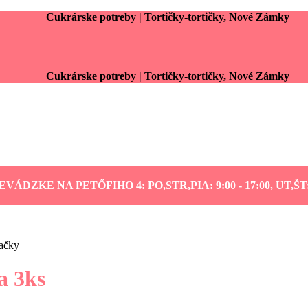
Cukrárske potreby | Tortičky-tortičky, Nové Zámky
Cukrárske potreby | Tortičky-tortičky, Nové Zámky
DZKE NA PETŐFIHO 4: PO,STR,PIA: 9:00 - 17:00, UT,ŠT: 
ačky
a 3ks