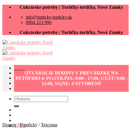
Skip
Cukrárske potreby | Tortičky-tortičky, Nové Zámky
to
info@torticky-torticky.sk
content
0904 223 996
Cukrárske potreby | Tortičky-tortičky, Nové Zámky
Menu
OTVÁRACIE HODINY V PREVÁDZKE NA
Cukrárske potreby eshop
PETŐFIHO 4: PO,STR,PIA: 9:00 - 17:00, UT,ŠT: 9:00 -
Darčekové poukážky
12:00, SO,NE: ZATVORENÉ
Kontakt
Hľadať:
Domov
/
Pomôcky
/
Tescoma
0.00
€