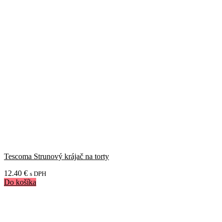
Tescoma Strunový krájač na torty
12.40
€
s DPH
Do košíka