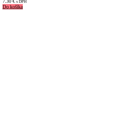
7.30
€
s DPH
Do košíka