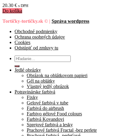
20.30
€
s DPH
Do košíka
Tortičky-tortičky.sk © |
Správa wordpress
Obchodné podmienky
Ochrana osobných údajov
Cookies
Odstúpiť od zmluvy tu
Hľadať:
Jedlé obrázky
Obrázok na oblátkovom papieri
Gél na oblátky
Vlastný jedlý obrázok
Potravinárske farbivá
Fixky
Gelové farbivá v tube
Farbivá do airbrush
Farbivo gélové Food colours
Farbivá Kovandovi
Sprejové farbivá a lesky
Prachové farbivá Fractal -bez perlete
Prachové farbivá -perleťové