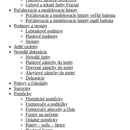
Gelové a tekuté farby Fractal
Poťahovacie a modelovacie hmoty
Poťahovacie a modelovacie hmoty veľké balenia
Poťahovacie a modelovacie hmoty malé balenia
Podnosy a stojany
Lepenkové podnosy
Plastové podnosy
Stojany
Jedlé ozdoby
Nejedlé dekorácie
Nejedlé farby
Plastové zápichy do toriet
Drevené zápichy do toriet
Akrylové zápichy do toriet
Dekorácie
Polevy a čokolády
Suroviny
Pomôcky
Floristické pomôcky
Formovače a podložky
Formovače abecedy a čísla
Formy na pečenie
Ostatné pomôcky
Palety – nože – štetce