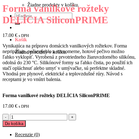
Žiadne produkty v košíku.
Forma vanilkové rožteky
Hľadať:
DELÍCIA SiliconPRIME
17.00
€
s DPH
Košík
Vynikajúca na prípravu domácich vanilkových rožtekov. Forma
nepripaľuje, pečie rýchlo a rovnomerne, hotové pečivo možno
Žiadne produkty v košíku.
ľahko vyklopiť. Vyrobená z prvotriedneho žiaruvzdorného silikónu,
odolná do 230 °C. Silikónové formy sa ľahko čistia, po použití ich
stačí opláchnuť alebo umyť v umývačke, sú perfektne skladné.
Vhodná pre plynové, elektrické a teplovzdušné rúry. Návod s
receptami je vo vnútri balenia.
Forma vanilkové rožteky DELÍCIA SiliconPRIME
17.00
€
s DPH
množstvo
Forma
Do košíka
vanilkové
rožteky
Recenzie (0)
DELÍCIA