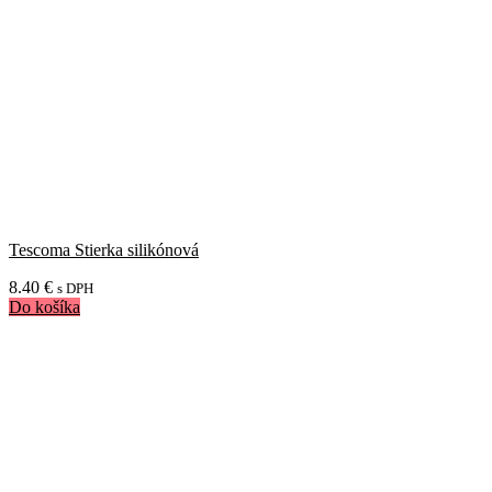
Tescoma Stierka silikónová
8.40
€
s DPH
Do košíka