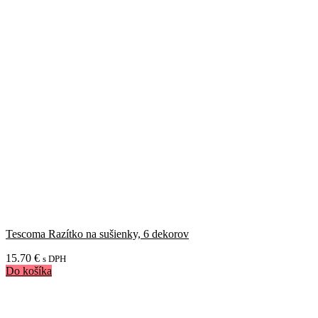
Tescoma Razítko na sušienky, 6 dekorov
15.70
€
s DPH
Do košíka