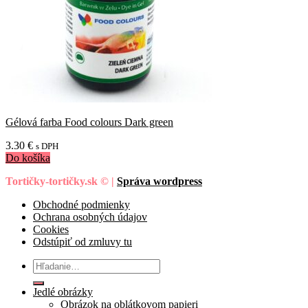
Gélová farba Food colours Dark green
3.30
€
s DPH
Do košíka
Tortičky-tortičky.sk © |
Správa wordpress
Obchodné podmienky
Ochrana osobných údajov
Cookies
Odstúpiť od zmluvy tu
Hľadať:
Jedlé obrázky
Obrázok na oblátkovom papieri