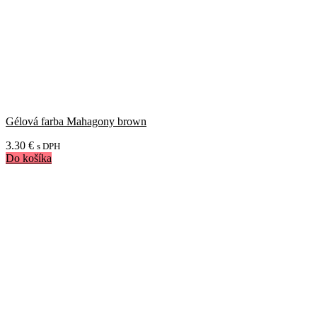
Gélová farba Mahagony brown
3.30
€
s DPH
Do košíka