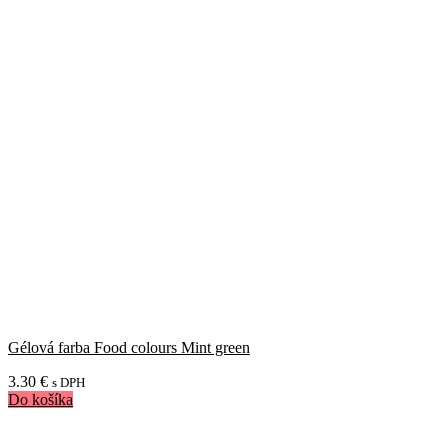
Gélová farba Food colours Mint green
3.30
€
s DPH
Do košíka