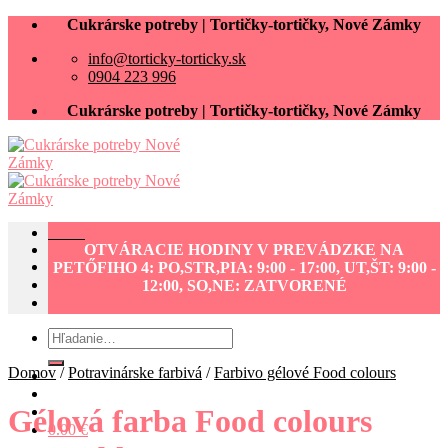
Skip
Cukrárske potreby | Tortičky-tortičky, Nové Zámky
to
info@torticky-torticky.sk
content
0904 223 996
Cukrárske potreby | Tortičky-tortičky, Nové Zámky
Menu
OTVÁRACIE HODINY V PREVÁDZKE NA
Cukrárske potreby eshop
PETŐFIHO 4: PO,STR,PIA: 9:00 - 17:00, UT,ŠT: 9:00 -
Darčekové poukážky
12:00, SO,NE: ZATVORENÉ
Kontakt
Hľadať:
Domov
/
Potravinárske farbivá
/
Farbivo gélové Food colours
Gélová farba Food colours
0.00
€