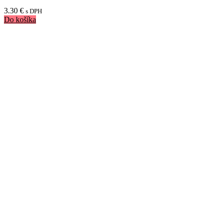
3.30
€
s DPH
Do košíka