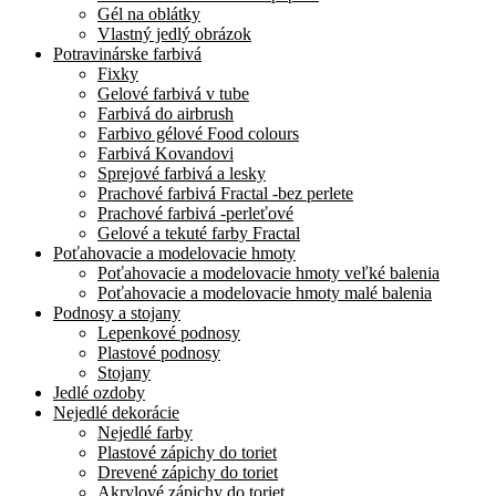
Gél na oblátky
Vlastný jedlý obrázok
Potravinárske farbivá
Fixky
Gelové farbivá v tube
Farbivá do airbrush
Farbivo gélové Food colours
Farbivá Kovandovi
Sprejové farbivá a lesky
Prachové farbivá Fractal -bez perlete
Prachové farbivá -perleťové
Gelové a tekuté farby Fractal
Poťahovacie a modelovacie hmoty
Poťahovacie a modelovacie hmoty veľké balenia
Poťahovacie a modelovacie hmoty malé balenia
Podnosy a stojany
Lepenkové podnosy
Plastové podnosy
Stojany
Jedlé ozdoby
Nejedlé dekorácie
Nejedlé farby
Plastové zápichy do toriet
Drevené zápichy do toriet
Akrylové zápichy do toriet