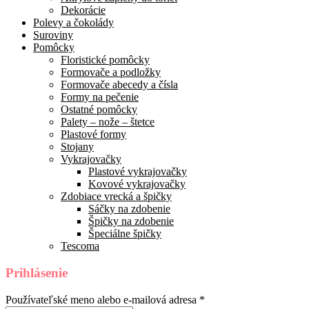
Dekorácie
Polevy a čokolády
Suroviny
Pomôcky
Floristické pomôcky
Formovače a podložky
Formovače abecedy a čísla
Formy na pečenie
Ostatné pomôcky
Palety – nože – štetce
Plastové formy
Stojany
Vykrajovačky
Plastové vykrajovačky
Kovové vykrajovačky
Zdobiace vrecká a špičky
Sáčky na zdobenie
Špičky na zdobenie
Špeciálne špičky
Tescoma
Prihlásenie
Používateľské meno alebo e-mailová adresa
*