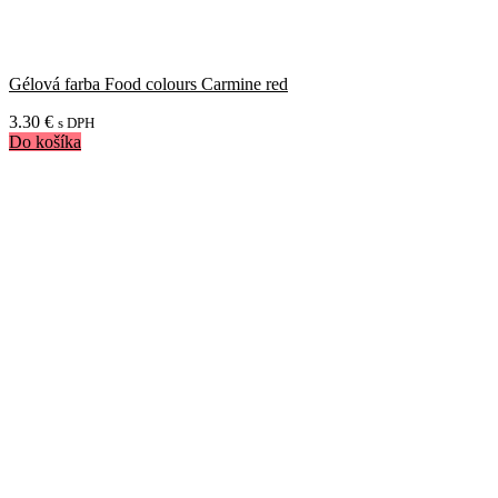
Gélová farba Food colours Carmine red
3.30
€
s DPH
Do košíka