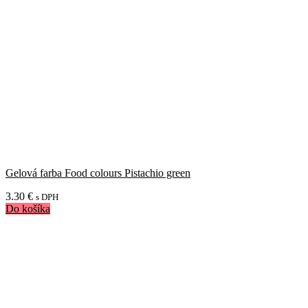
Gelová farba Food colours Pistachio green
3.30
€
s DPH
Do košíka