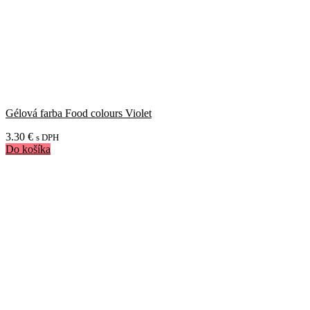
Gélová farba Food colours Violet
3.30
€
s DPH
Do košíka