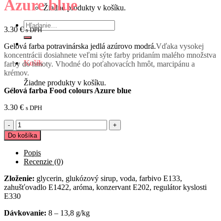
Azure blue
Žiadne produkty v košíku.
Hľadať:
3.30
€
s DPH
Gelová farba potravinárska jedlá azúrovo modrá.
Vďaka vysokej
koncentrácii dosiahnete veľmi sýte farby pridaním malého množstva
Košík
farby do hmoty. Vhodné do poťahovacích hmôt, marcipánu a
krémov.
Žiadne produkty v košíku.
Gélová farba Food colours Azure blue
3.30
€
s DPH
množstvo
Gélová
Do košíka
farba
Food
Popis
colours
Recenzie (0)
Azure
blue
Zloženie:
glycerin, glukózový sirup, voda, farbivo E133,
zahušťovadlo E1422, aróma, konzervant E202, regulátor kyslosti
E330
Dávkovanie:
8 – 13,8 g/kg