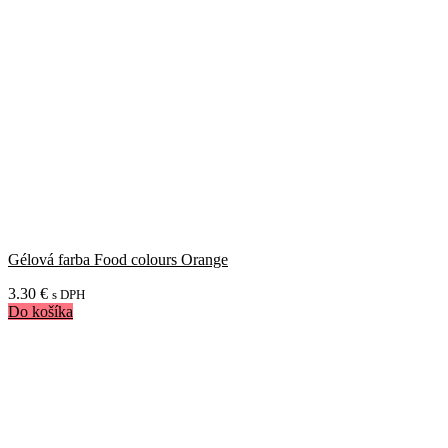
Gélová farba Food colours Orange
3.30
€
s DPH
Do košíka