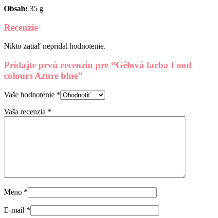
Obsah:
35 g
Recenzie
Nikto zatiaľ nepridal hodnotenie.
Pridajte prvú recenziu pre “Gélová farba Food
colours Azure blue”
Vaše hodnotenie
*
Vaša recenzia
*
Meno
*
E-mail
*