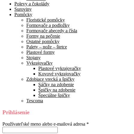
Polevy a čokolády
Suroviny
Pomôcky
Floristické pomôcky
Formovače a podložky
Formovače abecedy a čísla
Formy na pečenie
Ostatné pomôcky
Palety – nože – štetce
Plastové formy
Stojany
Vykrajovačky
Plastové vykrajovačky
Kovové vykrajovačky
Zdobiace vrecká a špičky
Sáčky na zdobenie
Špičky na zdobenie
Špeciálne špičky
Tescoma
Prihlásenie
Používateľské meno alebo e-mailová adresa
*