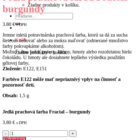
Žiadne produkty v košíku.
burgundy
Hľadať:
3.80
€
s DPH
Jemne mletá potravinárska prachová farba, ktorú sa dá za sucha
Košík
štetcom tieňovať alebo za mokra maľovať (odmerané množstvo
farby pokvapkáme alkoholom).
Možno s ňou farbiť polevy, krémy, hmoty alebo rozohriatou bielu
Žiadne produkty v košíku.
čokoládu. U hmoty ale dosiahnete lepšieho výsledku použitím
gélovej farby.
Zloženie:
E122, E151
Farbivo E122 môže mať nepriaznivý vplyv na činnosť a
pozornosť detí.
Obsah:
1,5 g
Jedlá prachová farba Fractal – burgundy
3.80
€
s DPH
množstvo
Jedlá