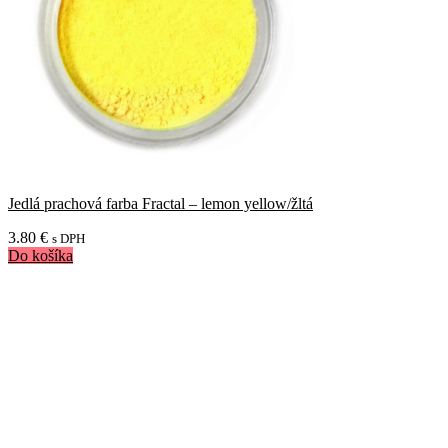
Jedlá prachová farba Fractal – lemon yellow/žltá
3.80
€
s DPH
Do košíka