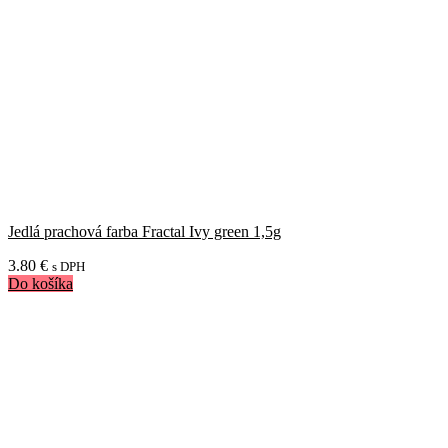
Jedlá prachová farba Fractal Ivy green 1,5g
3.80
€
s DPH
Do košíka