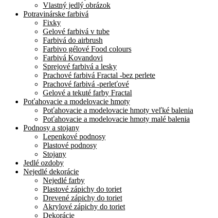
Vlastný jedlý obrázok
Potravinárske farbivá
Fixky
Gelové farbivá v tube
Farbivá do airbrush
Farbivo gélové Food colours
Farbivá Kovandovi
Sprejové farbivá a lesky
Prachové farbivá Fractal -bez perlete
Prachové farbivá -perleťové
Gelové a tekuté farby Fractal
Poťahovacie a modelovacie hmoty
Poťahovacie a modelovacie hmoty veľké balenia
Poťahovacie a modelovacie hmoty malé balenia
Podnosy a stojany
Lepenkové podnosy
Plastové podnosy
Stojany
Jedlé ozdoby
Nejedlé dekorácie
Nejedlé farby
Plastové zápichy do toriet
Drevené zápichy do toriet
Akrylové zápichy do toriet
Dekorácie