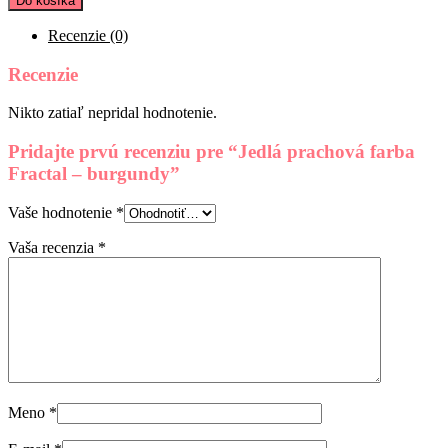
Do košíka
prachová
farba
Recenzie (0)
Fractal
-
Recenzie
burgundy
Nikto zatiaľ nepridal hodnotenie.
Pridajte prvú recenziu pre “Jedlá prachová farba
Fractal – burgundy”
Vaše hodnotenie
*
Vaša recenzia
*
Meno
*