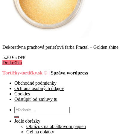
Dekoratívna prachová perleťová farba Fractal – Golden shine
5.20
€
s DPH
Do košíka
Tortičky-tortičky.sk © |
Správa wordpress
Obchodné podmienky
Ochrana osobných údajov
Cookies
Odstúpiť od zmluvy tu
Hľadať:
Jedlé obrázky
Obrázok na oblátkovom papieri
Gél na oblátky